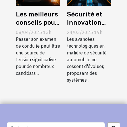
Les meilleurs
Sécurité et
conseils pour
innovation
réduire le
les derniers
08/04/2025 13h
24/03/2025 19h
stress avant
systèmes
Passer son examen
Les avancées
l'examen de
de conduite peut être
d’assistance
technologiques en
une source de
matière de sécurité
conduite
à la conduite
tension significative
automobile ne
pour voitures
pour de nombreux
cessent d'évoluer,
familiales
candidats....
proposant des
systèmes...