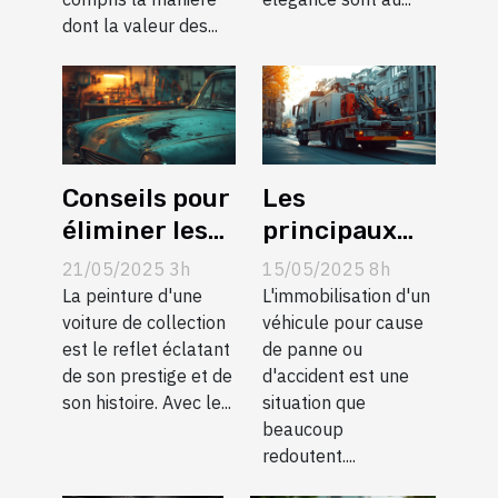
!
dont la valeur des...
Conseils pour
Les
éliminer les
principaux
taches mates
avantages du
21/05/2025 3h
15/05/2025 8h
sur les
service de
La peinture d'une
L'immobilisation d'un
peintures de
voiture de collection
remorquage
véhicule pour cause
est le reflet éclatant
de panne ou
voitures de
professionnel
de son prestige et de
d'accident est une
collection
son histoire. Avec le...
situation que
beaucoup
redoutent....