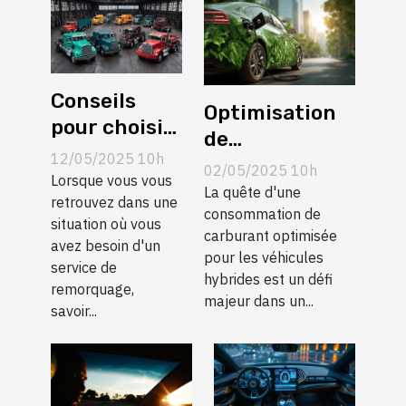
Conseils
Optimisation
pour choisir
de
le service de
12/05/2025 10h
consommation
02/05/2025 10h
remorquage
Lorsque vous vous
de carburant
La quête d'une
adapté à vos
retrouvez dans une
pour véhicules
consommation de
situation où vous
besoins
carburant optimisée
hybrides les
avez besoin d'un
pour les véhicules
stratégies
service de
hybrides est un défi
remorquage,
efficaces
majeur dans un...
savoir...