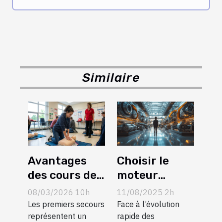
Similaire
Avantages
Choisir le
des cours de
moteur
premiers
adapté à son
08/03/2026 10h
11/08/2025 2h
secours pour
style de vie
Les premiers secours
Face à l’évolution
nouveaux
représentent un
en 2025
rapide des