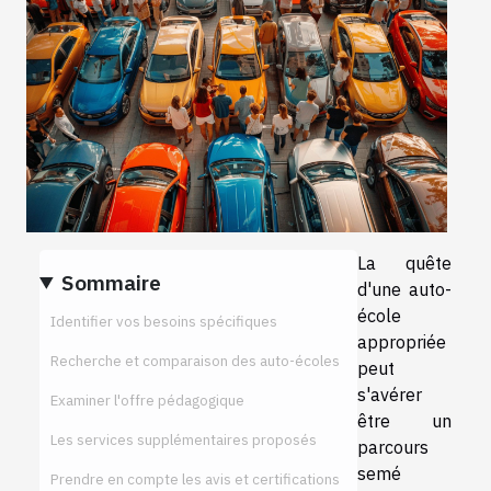
La quête
Sommaire
d'une auto-
école
Identifier vos besoins spécifiques
appropriée
Recherche et comparaison des auto-écoles
peut
s'avérer
Examiner l'offre pédagogique
être un
Les services supplémentaires proposés
parcours
semé
Prendre en compte les avis et certifications