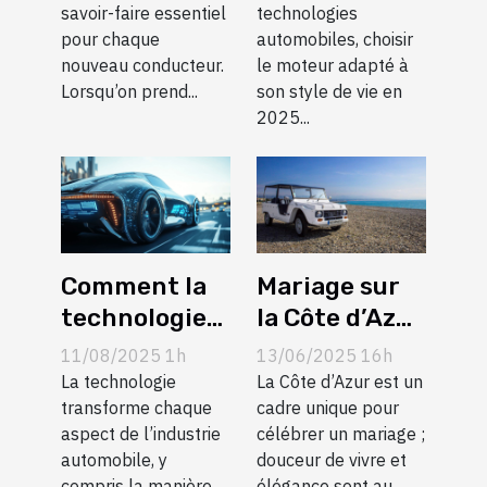
savoir-faire essentiel
technologies
conducteurs
pour chaque
automobiles, choisir
nouveau conducteur.
le moteur adapté à
Lorsqu’on prend...
son style de vie en
2025...
Comment la
Mariage sur
technologie
la Côte d’Azur
influence-t-
: suivez les
11/08/2025 1h
13/06/2025 16h
elle la
tendances
La technologie
La Côte d’Azur est un
dévaluation
transforme chaque
avec la
cadre unique pour
aspect de l’industrie
célébrer un mariage ;
des modèles
location
automobile, y
douceur de vivre et
de voiture ?
d’une Méhari
compris la manière
élégance sont au...