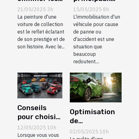
taches mates
avantages du
21/05/2025 3h
15/05/2025 8h
sur les
service de
La peinture d'une
L'immobilisation d'un
peintures de
voiture de collection
remorquage
véhicule pour cause
est le reflet éclatant
de panne ou
voitures de
professionnel
de son prestige et de
d'accident est une
collection
son histoire. Avec le...
situation que
beaucoup
redoutent....
Conseils
Optimisation
pour choisir
de
le service de
12/05/2025 10h
consommation
02/05/2025 10h
remorquage
Lorsque vous vous
de carburant
La quête d'une