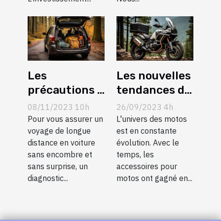
Les
Les nouvelles
précautions à
tendances de
prendre pour
l'industrie
08/11/2023 10h
26/09/2023 4h
un long trajet
des
Pour vous assurer un
L'univers des motos
en voiture ?
voyage de longue
accessoires
est en constante
distance en voiture
évolution. Avec le
pour moto
sans encombre et
temps, les
sans surprise, un
accessoires pour
diagnostic...
motos ont gagné en...