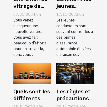
vitrage de
jeunes
votre voiture
conducteurs
07/01/2024 0h
17/11/2023 0h
: l’essentiel
peuvent
Vous venez
Les jeunes
de ce qu’il
d’acquérir une
économiser
conducteurs sont
nouvelle voiture.
souvent confrontés à
faut savoir
sur leur
Vous avez fait
des primes
assurance
beaucoup d’efforts
d'assurance
automobile
pour en arriver là,
automobile élevées
donc vous...
en raison de...
Quels sont les
Les règles et
différents
précautions à
types de
respecter
08/11/2023 10h
08/11/2023 10h