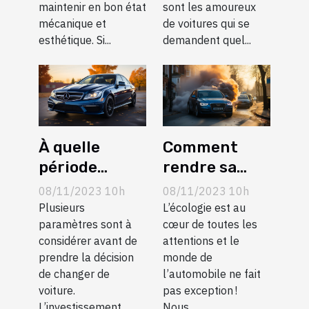
maintenir en bon état
sont les amoureux
mécanique et
de voitures qui se
esthétique. Si...
demandent quel...
À quelle
Comment
période
rendre sa
changer de
voiture moins
08/11/2023 10h
08/11/2023 10h
véhicule ?
polluante ?
Plusieurs
L’écologie est au
paramètres sont à
cœur de toutes les
considérer avant de
attentions et le
prendre la décision
monde de
de changer de
l’automobile ne fait
voiture.
pas exception !
L’investissement...
Nous...