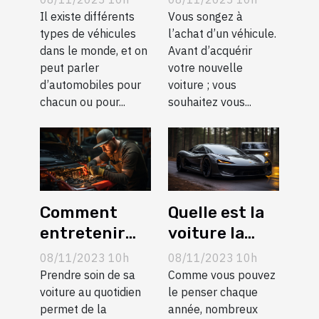
véhicules ?
pour l’achat
Il existe différents
Vous songez à
types de véhicules
d’un
l’achat d’un véhicule.
dans le monde, et on
Avant d’acquérir
véhicule ?
peut parler
votre nouvelle
d’automobiles pour
voiture ; vous
chacun ou pour...
souhaitez vous...
Comment
Quelle est la
entretenir
voiture la
son
plus chère en
08/11/2023 10h
08/11/2023 10h
véhicule ?
2020 ?
Prendre soin de sa
Comme vous pouvez
voiture au quotidien
le penser chaque
permet de la
année, nombreux